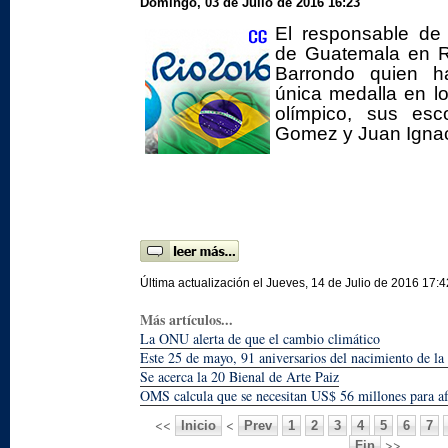
Domingo, 03 de Julio de 2016 16:23
El responsable de 
de Guatemala en R
Barrondo quien h
única medalla en l
olímpico, sus esc
Gomez y Juan Ignac
Última actualización el Jueves, 14 de Julio de 2016 17:4
Más artículos...
La ONU alerta de que el cambio climático
Este 25 de mayo, 91 aniversarios del nacimiento de la 
Se acerca la 20 Bienal de Arte Paiz
OMS calcula que se necesitan US$ 56 millones para af
<<
<
Inicio
Prev
1
2
3
4
5
6
7
>>
Fin