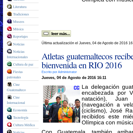
Literatura
Tradiciones
Museos
Música
Reportajes
Última actualización el Jueves, 04 de Agosto de 2016 16
Noticias
Noticias
Atletas guatemaltecos recib
Internacionales
bienvenida en RIO 2016
Cultura de paz
Fiestas
Escrito por Administrator
patronales
Jueves, 04 de Agosto de 2016 16:11
Cine
La delegación gua
Guatemalteco
encabezada por Va
Cine
natación), Juan
Internacional
(navegación a vel
Economía
(ciclismo), José R
recibidos este mié
Tecnología
Olímpica con músic
Cultura Médica
Con Guatemala, también arriba
Noticias