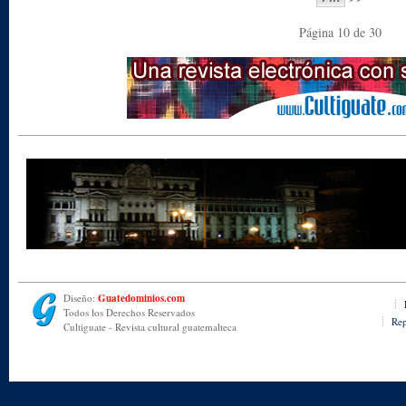
Página 10 de 30
Diseño:
Guatedominios.com
Todos los Derechos Reservados
Rep
Cultiguate - Revista cultural guatemalteca