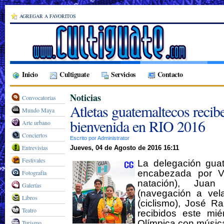
AGREGAR A FAVORITOS
Inicio
Cultiguate
Servicios
Contacto
Noticias
Convocatorias
Atletas guatemaltecos recib
Mundo Maya
bienvenida en RIO 2016
Arte urbano
Conciertos
Escrito por Administrator
Entrevistas
Jueves, 04 de Agosto de 2016 16:11
Festivales
La delegación gua
encabezada por Va
Fotografía
natación), Juan
Galerías
(navegación a vel
Libros
(ciclismo), José R
Teatro
recibidos este mié
Olímpica con músic
Turismo