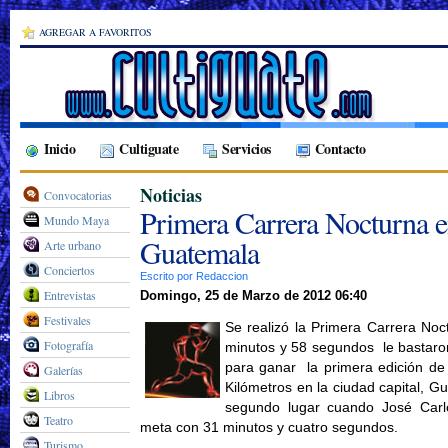
AGREGAR A FAVORITOS
Inicio
Cultiguate
Servicios
Contacto
Noticias
Convocatorias
Primera Carrera Nocturna 
Mundo Maya
Guatemala
Arte urbano
Conciertos
Escrito por Redaccion
Entrevistas
Domingo, 25 de Marzo de 2012 06:40
Festivales
Se realizó la Primera Carrera No
Fotografía
minutos y 58 segundos le bastaron
para ganar la primera edición de
Galerías
Kilómetros en la ciudad capital, 
Libros
segundo lugar cuando José Car
Teatro
meta con 31 minutos y cuatro segundos.
Turismo