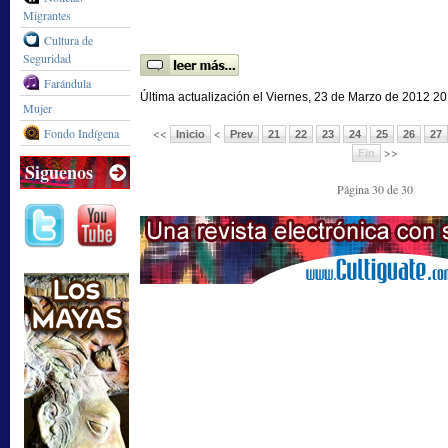
Migrantes
Cultura de
Seguridad
Farándula
Última actualización el Viernes, 23 de Marzo de 2012 20
Mujer
Fondo Indígena
<<
<
Inicio
Prev
21
22
23
24
25
26
27
>>
Fin
Siguenos
Página 30 de 30