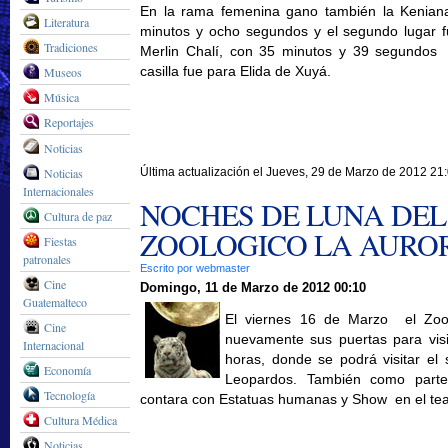
En la rama femenina gano también la Kenia
Literatura
minutos y ocho segundos y el segundo lugar f
Tradiciones
Merlin Chalí, con 35 minutos y 39 segundos 
casilla fue para Elida de Xuyá.
Museos
Música
Reportajes
Noticias
Noticias
Última actualización el Jueves, 29 de Marzo de 2012 21
Internacionales
NOCHES DE LUNA DEL
Cultura de paz
ZOOLOGICO LA AURO
Fiestas
patronales
Escrito por webmaster
Cine
Domingo, 11 de Marzo de 2012 00:10
Guatemalteco
El viernes 16 de Marzo el Zool
Cine
nuevamente sus puertas para vis
Internacional
horas, donde se podrá visitar el 
Economía
Leopardos. También como parte
Tecnología
contara con Estatuas humanas y Show en el tea
Cultura Médica
Noticias