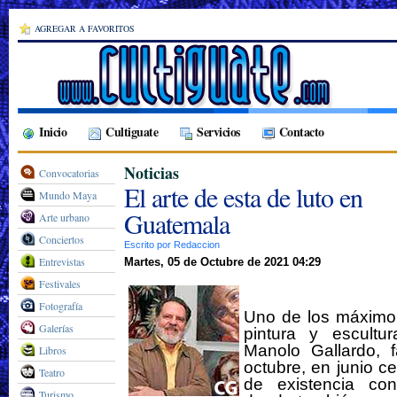
AGREGAR A FAVORITOS
Inicio
Cultiguate
Servicios
Contacto
Noticias
Convocatorias
El arte de esta de luto en
Mundo Maya
Guatemala
Arte urbano
Conciertos
Escrito por Redaccion
Entrevistas
Martes, 05 de Octubre de 2021 04:29
Festivales
Fotografía
Uno de los máximo
Galerías
pintura y escultu
Manolo Gallardo, f
Libros
octubre, en junio c
Teatro
de existencia co
Turismo