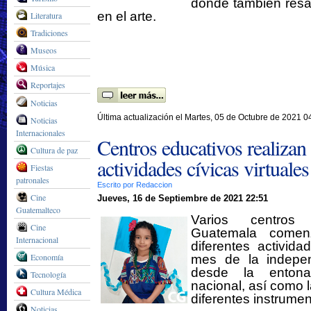
donde también resa
en el arte.
Literatura
Tradiciones
Museos
Música
Reportajes
Noticias
Última actualización el Martes, 05 de Octubre de 2021 0
Noticias
Internacionales
Centros educativos realizan
Cultura de paz
actividades cívicas virtuales
Fiestas
patronales
Escrito por Redaccion
Cine
Jueves, 16 de Septiembre de 2021 22:51
Guatemalteco
Varios centros
Cine
Guatemala comenz
Internacional
diferentes activida
Economía
mes de la indepe
desde la entona
Tecnología
nacional, así como l
Cultura Médica
diferentes instrumen
Noticias