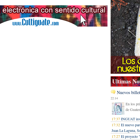
Ultimas Not
Nuevos bille
22:14
En los pr
de Guatem
17:37
INGUAT invi
17:32
El nuevo par
Juan La Laguna, So
17:27
El proyecto 