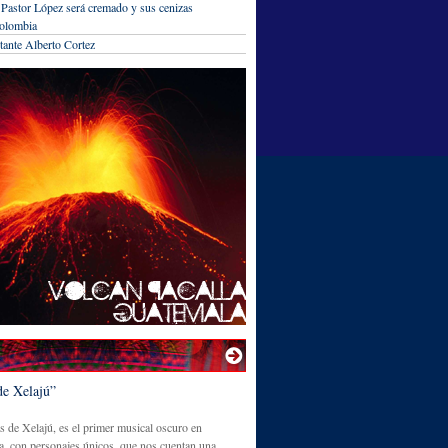
 Pastor López será cremado y sus cenizas
olombia
tante Alberto Cortez
de Xelajú”
s de Xelajú, es el primer musical oscuro en
, con personajes únicos, que nos cuentan una