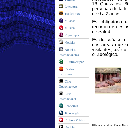
16 Quetzales, 3
Literatura
personas de la te
Tradiciones
de 0 a 2 años.
Museos
Es obligatorio 
recorrido en esta
Música
de Salud.
Reportajes
Es de señalar qu
Noticias
dos áreas que s
Noticias
visitantes, así 
el Zoológico.
Internacionales
Cultura de paz
Fiestas
patronales
Cine
Guatemalteco
Cine
Internacional
Economía
Tecnología
Cultura Médica
Última actualización el D
Noticias