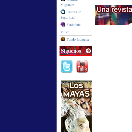
Migrantes
Cultura de
Seguridad
Farándula
Mujer
Fondo Indígena
Siguenos