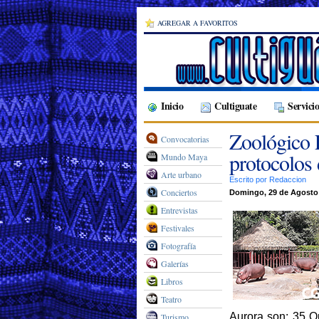
AGREGAR A FAVORITOS
Inicio
Cultiguate
Servicio
Zoológico 
Convocatorias
protocolos
Mundo Maya
Arte urbano
Escrito por Redaccion
Conciertos
Domingo, 29 de Agosto 
Entrevistas
Festivales
Fotografía
Galerías
Libros
Teatro
Aurora son: 35 Q
Turismo