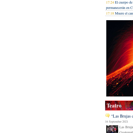
17:24
El cuerpo de
permanecerán en C
17:18
Muere el can
Teatro
“Las Brujas 
16 September 2021
Las Bruja
Guatemala