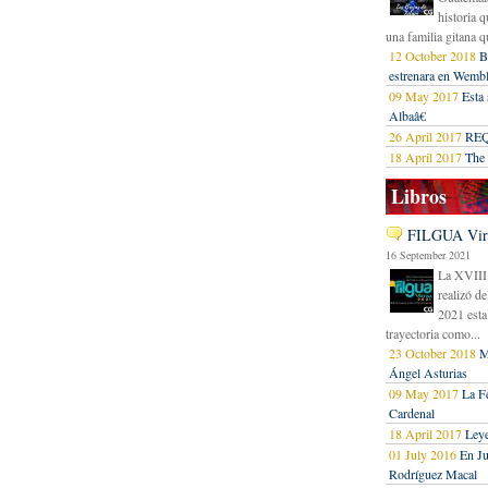
historia 
una familia gitana q
12 October 2018
B
estrenara en Wemb
09 May 2017
Esta
Albaâ€
26 April 2017
REQ
18 April 2017
The 
Libros
FILGUA Virtu
16 September 2021
La XVIII 
realizó d
2021 esta
trayectoria como...
23 October 2018
M
Ángel Asturias
09 May 2017
La Fe
Cardenal
18 April 2017
Leye
01 July 2016
En Ju
Rodríguez Macal