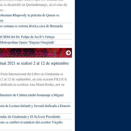
que se desarrolló en Quetzaltenango, en el seno de
ue...
ohemian Rhapsody la película de Queen se
ley
 se semana se estrena â€œLa casa de Bernarda
UIEM del Dr. Felipe de JesÃºs Ortega
Metropolitan Opera "Eugene Oneginâ€
al 2021 se realizó 2 al 12 de septiembre
Feria Internacional del Libro en Guatemala se
el 2 al 12 de septiembre, en esta ocasión FILGUA
 dedicada la escritora Ana Maria Rodas, por su
inisterio de Cultura rindió homenaje a Miguel
ria de Lectura Infantil y Juvenil dedicada a Ernesto
ndas de Guatemala y El SeÃ±or Presidente
nio se celebró el natalicio del escritor Virgilio