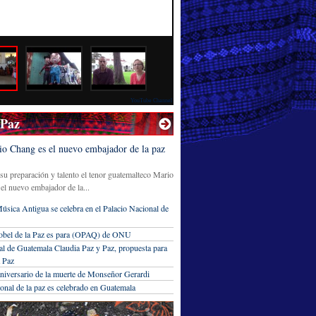
YouTube Channel
 Paz
io Chang es el nuevo embajador de la paz
su preparación y talento el tenor guatemalteco Mario
el nuevo embajador de la...
Música Antigua se celebra en el Palacio Nacional de
obel de la Paz es para (OPAQ) de ONU
al de Guatemala Claudia Paz y Paz, propuesta para
 Paz
 aniversario de la muerte de Monseñor Gerardi
ional de la paz es celebrado en Guatemala