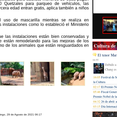
0 Quetzales para parqueo de vehículos, las
rcera edad entran gratis, aplica también a niños
el uso de mascarilla mientras se realiza en
s instalaciones como lo estableció el Ministerio
e las instalaciones están bien conservadas y
e están remodelando para las mejoras de los
Cultura de
como de los animales que están resguardados en
El tenor Mar
16:55
Debido a 
Chang es 
16:05
Festival de 
la Cultura
02:17
El Premio N
05:46
Fiscal Gener
Premio Nobel de la
04:32
26 de abril:
03:15
Día Internac
omingo, 29 de Agosto de 2021 06:17