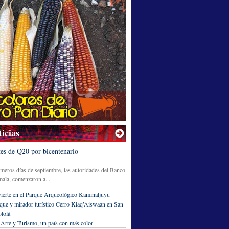
icias
tes de Q20 por bicentenario
imeros días de septiembre, las autoridades del Banco
ala, comenzaron a...
erte en el Parque Arqueológico Kaminaljuyu
que y mirador turístico Cerro Kiaq’Aiswaan en San
lolá
"Arte y Turismo, un país con más color"