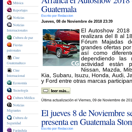
Música
Guatemala
Reportajes
Escrito por Redaccion
Noticias
Jueves, 08 de Noviembre de 2018 23:39
Noticias
El Autoshow 2018
Internacionales
realizara del 8 al 
Cultura de paz
Fórum Majadas do
Fiestas
grandes ofertas por
patronales
así como diferent
Cine
dependiendo las 
Guatemalteco
actividad están p
Nissan, Mazda, Mits
Cine
Kia, Subaru, Isuzu, Honda, Audi, J
Internacional
y Ford entre otras marcas participan
Economía
Tecnología
Cultura Médica
Última actualización el Viernes, 09 de Noviembre de 20
Noticias
El jueves 8 de Noviembre s
Migrantes
Cultura de
presenta en Guatemala Sto
Seguridad
Escrito por Redaccion
Farándula