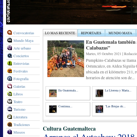
Convocatorias
LO MAS RECIENTE
REPORTAJES
MUNDO MAYA
Mundo Maya
En Guatemala también s
Calabazas”
Arte urbano
|
Martes, 05 Octubre 2021
Redacci
Conciertos
Pumpkins-Calabazas se llama e
Entrevistas
Ostuncalco, en Aldea Siguila 
Festivales
ubicada en el kilómetro 211, r
horarios de atención son de...
Fotografía
Galerías
En Guatemala...
La Llorona y Maria...
Libros
Teatro
Continua...
“Las Brujas de...
Turismo
Literatura
Tradiciones
Cultura Guatemalteca
Museos
Arranca el Autoshow 2018