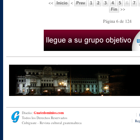
<<
<
Inicio
Prev
1
2
3
4
5
6
7
>>
Fin
Página 6 de 124
Diseño:
Guatedominios.com
Todos los Derechos Reservados
Rep
Cultiguate - Revista cultural guatemalteca