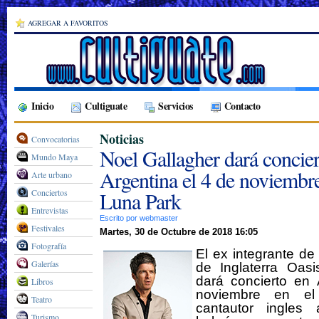
AGREGAR A FAVORITOS
Inicio
Cultiguate
Servicios
Contacto
Noticias
Convocatorias
Noel Gallagher dará concier
Mundo Maya
Argentina el 4 de noviembre
Arte urbano
Conciertos
Luna Park
Entrevistas
Escrito por webmaster
Festivales
Martes, 30 de Octubre de 2018 16:05
Fotografía
El ex integrante d
Galerías
de Inglaterra Oasi
dará concierto en 
Libros
noviembre en el
Teatro
cantautor ingles
Turismo