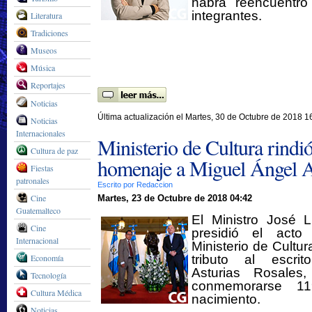
habrá reencuentro
integrantes.
Literatura
Tradiciones
Museos
Música
Reportajes
Noticias
Última actualización el Martes, 30 de Octubre de 2018 1
Noticias
Internacionales
Ministerio de Cultura rindi
Cultura de paz
homenaje a Miguel Ángel A
Fiestas
patronales
Escrito por Redaccion
Cine
Martes, 23 de Octubre de 2018 04:42
Guatemalteco
El Ministro José 
Cine
presidió el act
Internacional
Ministerio de Cultur
Economía
tributo al escri
Asturias Rosales
Tecnología
conmemorarse 1
Cultura Médica
nacimiento.
Noticias